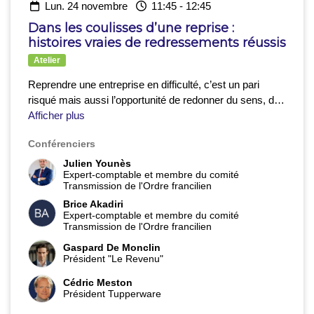
lun. 24 novembre
11:45
-
12:45
Dans les coulisses d’une reprise :
histoires vraies de redressements réussis
Atelier
Reprendre une entreprise en difficulté, c’est un pari
risqué mais aussi l’opportunité de redonner du sens, de
reconstruire et de créer de la valeur autrement.
Afficher plus
Lors de
cet atelier, deux entrepreneurs partageront sans filtre
Conférenciers
leur expérience de reprise : leurs motivations, les
obstacles rencontrés, les moments de doute, mais
Julien Younès
Expert-comptable et membre du comité
aussi les leviers qui leur ont permis de redresser la
Transmission de l'Ordre francilien
barre.
Un échange concret et inspirant, pour tous ceux
Brice Akadiri
qui s’intéressent à la reprise d’entreprise en difficulté et à
Expert-comptable et membre du comité
la réalité du redressement sur le terrain.
Transmission de l'Ordre francilien
Gaspard De Monclin
Président "Le Revenu"
Cédric Meston
Président Tupperware