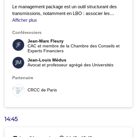
Le management package est un outil structurant des
transmissions, notamment en LBO : associer les
managers à la valeur actionnariale, aligner leurs intérêts
Afficher plus
avec ceux des investisseurs et sécuriser la réussite de
Conférenciers
l’opération.
Nous reviendrons sur ses mécanismes, les
instruments disponibles, les arbitrages et les risques
Jean-Marc Fleury
CAC et membre de la Chambre des Conseils et
identifiés par la pratique.
À cette analyse s’ajoute cette
Experts Financiers
année un éclairage sur la réforme fiscale de 2025, qui
redéfinit le traitement des packages et impacte
Jean-Louis Médus
Avocat et professeur agrégé des Universités
directement leur conception et leur évaluation par les
professionnels.
Partenaire
CRCC de Paris
14:45