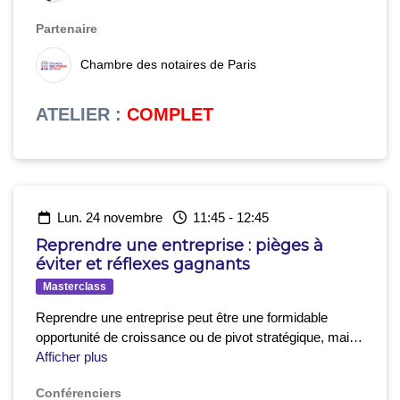
Partenaire
Chambre des notaires de Paris
ATELIER
:
COMPLET
lun. 24 novembre
11:45
-
12:45
Reprendre une entreprise : pièges à
éviter et réflexes gagnants
Masterclass
Reprendre une entreprise peut être une formidable
opportunité de croissance ou de pivot stratégique, mais
de nombreuses erreurs coûtent cher, parfois dès les
Afficher plus
premières semaines. Cette conférence vous apportera
Conférenciers
un regard d’expert sur les points de vigilance clés avant,