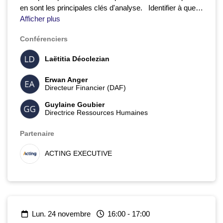
en sont les principales clés d'analyse.
Identifier à quel
moment racheter une entreprise en difficulté.
Afficher plus
Conférenciers
Laëtitia Déoclezian
Erwan Anger
Directeur Financier (DAF)
Guylaine Goubier
Directrice Ressources Humaines
Partenaire
ACTING EXECUTIVE
lun. 24 novembre
16:00
-
17:00