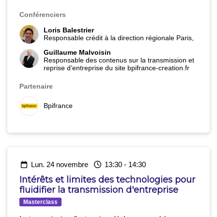
grâce aux dispositifs de son réseau. Bpifrance
Conférenciers
accompagnera votre réflexion sur les sujets suivants :
-
Comment bien se préparer et trouver la cible adéquate ?
Loris Balestrier
- Comment construire un dossier de financement solide
Responsable crédit à la direction régionale Paris,
?
- Quelles solutions de financement et garantie ?
Guillaume Malvoisin
Responsable des contenus sur la transmission et
reprise d’entreprise du site bpifrance-creation.fr
Partenaire
Bpifrance
lun. 24 novembre
13:30
-
14:30
Intérêts et limites des technologies pour
fluidifier la transmission d'entreprise
Masterclass