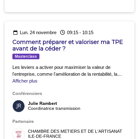
lun. 24 novembre
09:15
-
10:15
Comment préparer et valoriser ma TPE
avant de la céder ?
Masterclass
Les leviers a activer pour maximiser la valeur de
l'entreprise, comme l'amélioration de la rentabilité, la
visibilité numérique, l'e-reputation, la mise en conformité,
Afficher plus
l'optimisation des comptes et la vérification du bail.
Conférenciers
Julie Rambert
Coordinatrice transmission
Partenaire
CHAMBRE DES METIERS ET DE L'ARTISANAT
ILE-DE-FRANCE