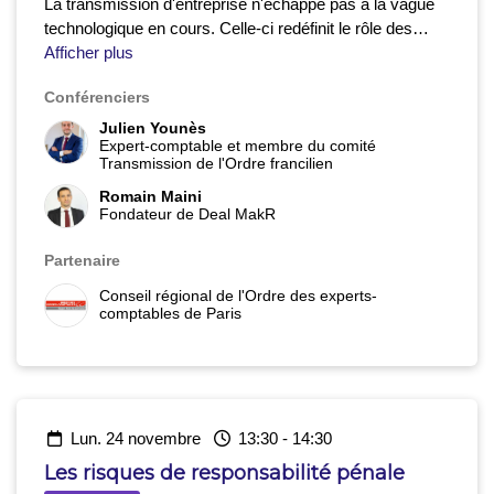
La transmission d'entreprise n'échappe pas à la vague
technologique en cours. Celle-ci redéfinit le rôle des
parties prenantes en formulant de nombreuses
Afficher plus
promesses. Lors de cet atelier, un professionnel du
Conférenciers
M&A et le fondateur d'une startup dédiée à la
transmission d'entreprise aborderont la collaboration
Julien Younès
Expert-comptable et membre du comité
entre le conseil et la technologie à chaque étape d'une
Transmission de l'Ordre francilien
transmission.
Un dialogue direct et pragmatique pour connaitre les
Romain Maini
Fondateur de Deal MakR
dernières avancées de la technologie et redessiner le
rôle des parties prenantes dans les opérations.
Partenaire
Conseil régional de l'Ordre des experts-
comptables de Paris
lun. 24 novembre
13:30
-
14:30
Les risques de responsabilité pénale