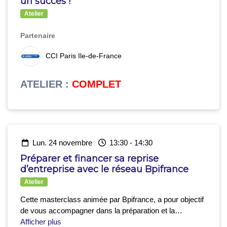
un succès !
Atelier
Partenaire
CCI Paris Ile-de-France
ATELIER
:
COMPLET
lun. 24 novembre
13:30
-
14:30
Préparer et financer sa reprise
d’entreprise avec le réseau Bpifrance
Atelier
Cette masterclass animée par Bpifrance, a pour objectif
de vous accompagner dans la préparation et la
recherche de financement de votre projet de reprise,
Afficher plus