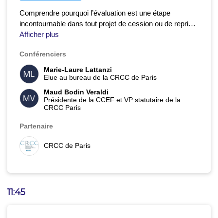
Comprendre pourquoi l’évaluation est une étape
incontournable dans tout projet de cession ou de reprise.
Cette session donnera les repères pour appréhender les
Afficher plus
principales méthodes, en mesurer les limites et anticiper
Conférenciers
les enjeux de la transmission.
Marie-Laure Lattanzi
Elue au bureau de la CRCC de Paris
Maud Bodin Veraldi
Présidente de la CCEF et VP statutaire de la
CRCC Paris
Partenaire
CRCC de Paris
11:45