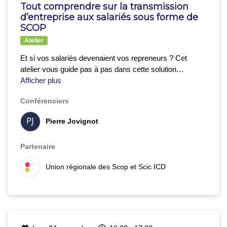
Tout comprendre sur la transmission
d’entreprise aux salariés sous forme de
SCOP
Atelier
Et si vos salariés devenaient vos repreneurs ? Cet
atelier vous guide pas à pas dans cette solution
coopérative et durable. Découvrez les clés juridiques,
Afficher plus
financières et humaines pour réussir sa transmission :
Conférenciers
plan de financement, gouvernance, exemple de SCOP
ayant déjà mené ce projet à bien…
Venez rencontrer
Pierre Jovignot
des experts et repartir avec des réponses concrètes
pour envisager sereinement la cession à vos
collaborateurs.
Partenaire
Union régionale des Scop et Scic ICD