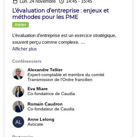
lun. 24 novembre
14:45
-
15:45
L’évaluation d’entreprise : enjeux et
méthodes pour les PME
Atelier
L’évaluation d’entreprise est un exercice stratégique,
souvent perçu comme complexe.
Cet atelier propose d’en décrypter les
Afficher plus
enjeux clé
s et les
principales méthode
s, à travers le regard croisé d’un
Conférenciers
expert-comptabl
e, d’une
avocat
e et d’un
spécialiste
des bases de données de comparable
s.
Entre
Alexandre Tellier
Expert-comptable et membre du comité
aspects financiers, juridiques et opérationnels, les
Transmission de l'Ordre francilien
intervenants partageront
une approche concrète et
accessible
Eva Miare
, pour permettre à chacun — dirigeant,
Co-fondatrice de Caudia
financier ou non — de mieux comprendre
ce qui fait la
valeur d’une PME
.
Romain Caudron
Co-fondateur de Caudia
Anne Lelong
Avocate