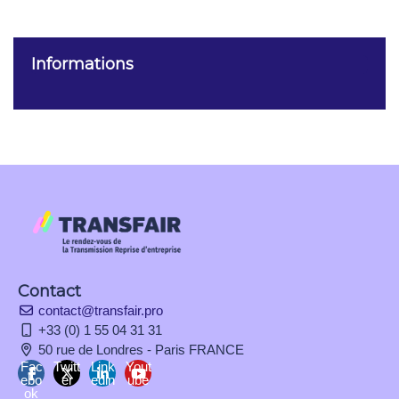
Informations
Contact
contact@transfair.pro
+33 (0) 1 55 04 31 31
50 rue de Londres - Paris FRANCE
Fac
Twitt
Link
Yout
ebo
er
edin
ube
ok